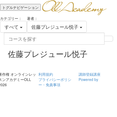
トグルナビゲーション
カテゴリー：
著者：
すべて
佐藤プレジュール悦子
コ
ー
ス
を
佐藤プレジュール悦子
探
す
著作権 オンラインレッ
利用規約
講師登録講座
スンアカデミーOLL
プライバシーポリシ
Powered by
2026
ー・免責事項